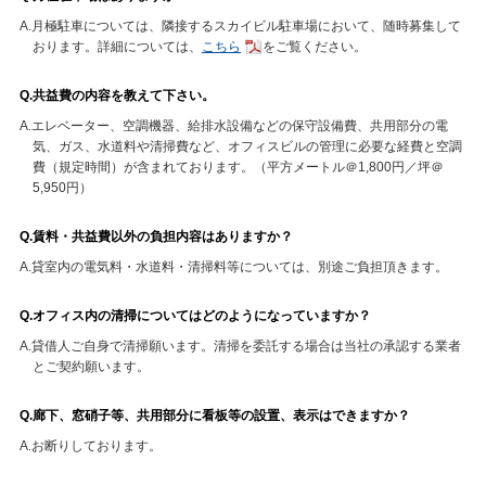
A.月極駐車については、隣接するスカイビル駐車場において、随時募集して
おります。
詳細については、
こちら
をご覧ください。
Q.共益費の内容を教えて下さい。
A.エレベーター、空調機器、給排水設備などの保守設備費、共用部分の電
気、ガス、水道料や清掃費など、オフィスビルの管理に必要な経費と空調
費（規定時間）が含まれております。（平方メートル＠1,800円／坪＠
5,950円）
Q.賃料・共益費以外の負担内容はありますか？
A.貸室内の電気料・水道料・清掃料等については、別途ご負担頂きます。
Q.オフィス内の清掃についてはどのようになっていますか？
A.貸借人ご自身で清掃願います。清掃を委託する場合は当社の承認する業者
とご契約願います。
Q.廊下、窓硝子等、共用部分に看板等の設置、表示はできますか？
A.お断りしております。