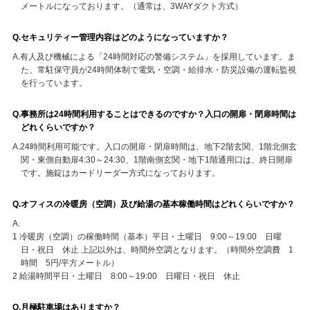
メートルになっております。（通常は、3WAYダクト方式）
Q.セキュリティー管理内容はどのようになっていますか？
A.有人及び機械による「24時間対応の警備システム」を採用しています。ま
た、常駐保守員が24時間体制で電気・空調・給排水・防災設備の運転監視
を行っています。
Q.事務所は24時間利用することはできるのですか？入口の開扉・閉扉時間は
どれくらいですか？
A.24時間利用可能です。入口の開扉・閉扉時間は、地下2階玄関、1階北側玄
関・東側自動扉4:30～24:30、1階南側玄関・地下1階通用口は、終日開扉
です。施錠はカードリーダー方式になっております。
Q.オフィスの冷暖房（空調）及び給湯の基本稼働時間はどれくらいですか？
A.
1 冷暖房（空調）の稼働時間（基本）
平日・土曜日 9:00～19:00 日曜
日・祝日 休止
上記以外は、時間外空調となります。（時間外空調費 1
時間 5円/平方メートル）
2 給湯時間
平日・土曜日 8:00～19:00 日曜日・祝日 休止
Q.月極駐車場はありますか？