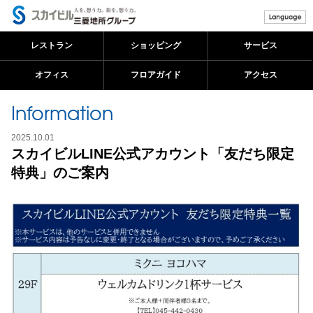
レストラン
ショッピング
サービス
オフィス
フロアガイド
アクセス
メ
Information
イ
ン
コ
2025.10.01
ン
スカイビルLINE公式アカウント「友だち限定
テ
特典」のご案内
ン
ツ
に
移
動