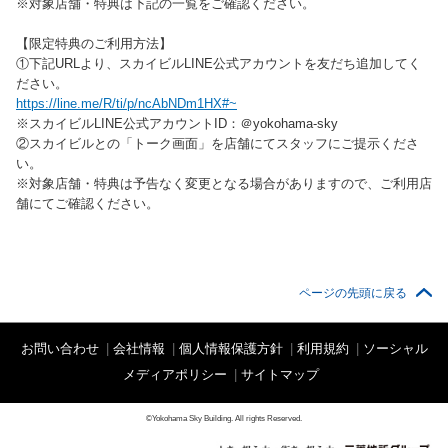
※対象店舗・特典は下記の一覧をご確認ください。
【限定特典のご利用方法】
①下記URLより、スカイビルLINE公式アカウントを友だち追加してく
ださい。
https://line.me/R/ti/p/ncAbNDm1HX#~
※スカイビルLINE公式アカウントID：＠yokohama-sky
②スカイビルとの「トーク画面」を店舗にてスタッフにご提示くださ
い。
※対象店舗・特典は予告なく変更となる場合がありますので、ご利用店
舗にてご確認ください。
ページの先頭に戻る
お問い合わせ
|
会社情報
|
個人情報保護方針
|
利用規約
|
ソーシャル
メディアポリシー
|
サイトマップ
©Yokohama Sky Building. All rights Reserved.