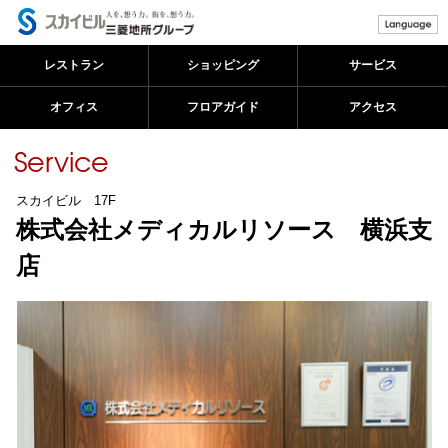
レストラン
ショッピング
サービス
オフィス
フロアガイド
アクセス
メ
Service
イ
ン
コ
スカイビル 17F
ン
株式会社メディカルリソース 横浜支
テ
ン
店
ツ
に
移
動