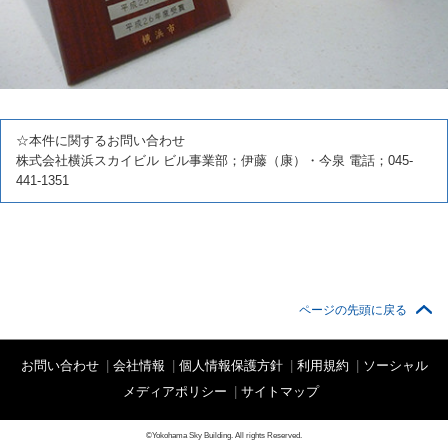
☆本件に関するお問い合わせ
株式会社横浜スカイビル ビル事業部；伊藤（康）・今泉 電話；045-
441-1351
ページの先頭に戻る
お問い合わせ
|
会社情報
|
個人情報保護方針
|
利用規約
|
ソーシャル
メディアポリシー
|
サイトマップ
©Yokohama Sky Building. All rights Reserved.